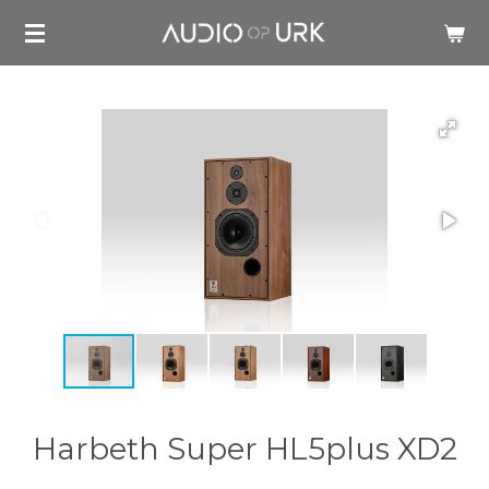
Ga
direct
naar
de
hoofdinhoud
Harbeth Super HL5plus XD2