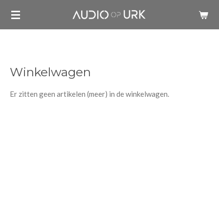
Ga
direct
naar
de
hoofdinhoud
Winkelwagen
Er zitten geen artikelen (meer) in de winkelwagen.