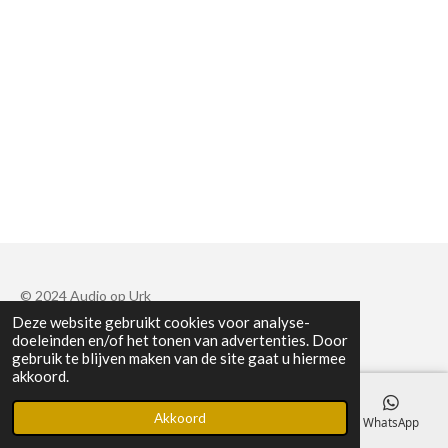
© 2024 Audio op Urk
Deze website gebruikt cookies voor analyse-
Powered by
JouwWeb
doeleinden en/of het tonen van advertenties. Door
gebruik te blijven maken van de site gaat u hiermee
akkoord.
Akkoord
E-mailadres
Telefoonnummer
Facebook
WhatsApp