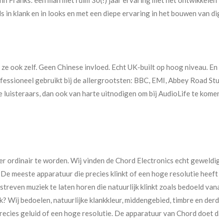
s in klank en in looks en met een diepe ervaring in het bouwen van di
e ook zelf. Geen Chinese invloed. Echt UK-built op hoog niveau. En 
fessioneel gebruikt bij de allergrootsten: BBC, EMI, Abbey Road St
de luisteraars, dan ook van harte uitnodigen om bij AudioLife te kome
er ordinair te worden. Wij vinden de Chord Electronics echt geweld
e meeste apparatuur die precies klinkt of een hoge resolutie heeft 
 streven muziek te laten horen die natuurlijk klinkt zoals bedoeld va
k? Wij bedoelen, natuurlijke klankkleur, middengebied, timbre en derd
recies geluid of een hoge resolutie. De apparatuur van Chord doet da