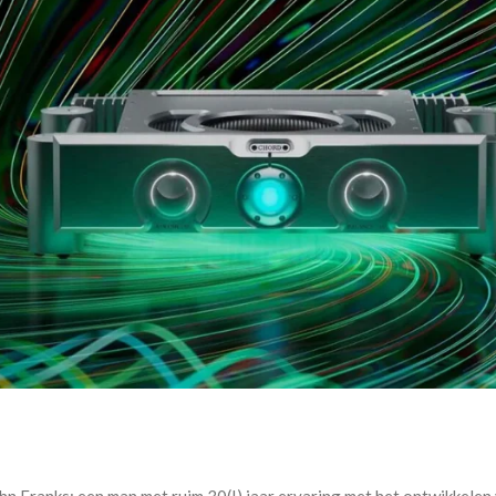
n Franks: een man met ruim 30(!) jaar ervaring met het ontwikkelen v