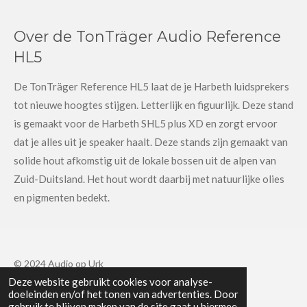
Over de TonTräger Audio Reference
HL5
De TonTräger Reference HL5 laat de je Harbeth luidsprekers
tot nieuwe hoogtes stijgen. Letterlijk en figuurlijk. Deze stand
is gemaakt voor de Harbeth SHL5 plus XD en zorgt ervoor
dat je alles uit je speaker haalt. Deze stands zijn gemaakt van
solide hout afkomstig uit de lokale bossen uit de alpen van
Zuid-Duitsland. Het hout wordt daarbij met natuurlijke olies
en pigmenten bedekt.
© 2024 Audio op Urk
Deze website gebruikt cookies voor analyse-
Powered by
JouwWeb
doeleinden en/of het tonen van advertenties. Door
gebruik te blijven maken van de site gaat u hiermee