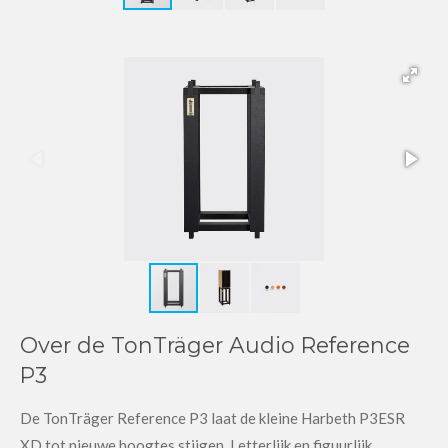
Over de TonTräger Audio Reference
P3
De TonTräger Reference P3 laat de kleine Harbeth P3ESR
XD tot nieuwe hoogtes stijgen. Letterlijk en figuurlijk.