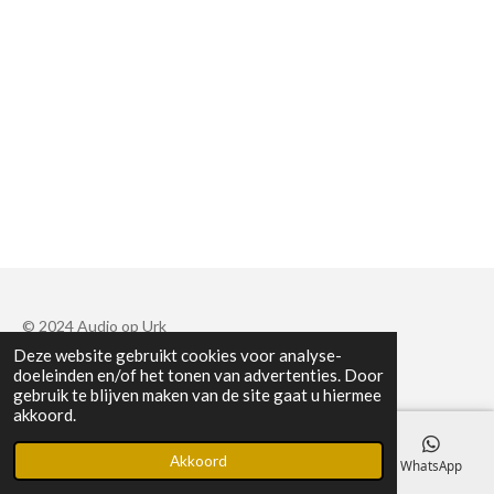
© 2024 Audio op Urk
Deze website gebruikt cookies voor analyse-
Powered by
JouwWeb
doeleinden en/of het tonen van advertenties. Door
gebruik te blijven maken van de site gaat u hiermee
akkoord.
Akkoord
E-mailadres
Telefoonnummer
Facebook
WhatsApp