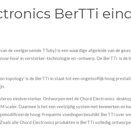
tronics BerTTi ein
 van de veelgeroemde TToby) is een waardige afgeleide van de gea
know-how’ in versterker-technologie en -ontwerp. De BerTTi is de 
 topology’ is de BerTTi in staat tot een ongelooflijk hoog prestati
jn.
stereo eindversterker. Ontworpen met de Chord Electronics desktop
 scaler. Daarmee is het een veelzijdig system met kenmerken en kw
 gemodificeerde hoog-frequente voedingen beschikt BerTTi over sn
oals alle Chord Electronics produkten is BerTTi volledig ontworpen