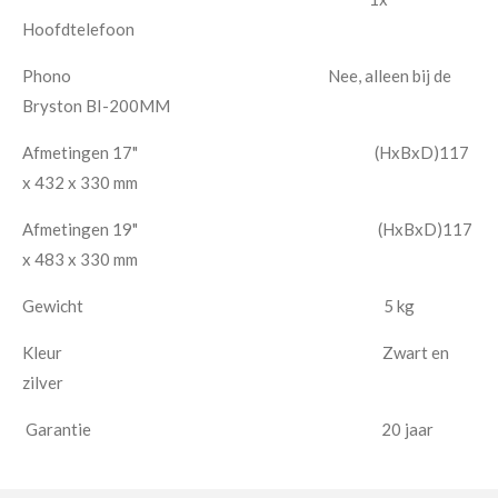
Hoofdtelefoon
Phono Nee, alleen bij de
Bryston BI-200MM
Afmetingen 17" (HxBxD)117
x 432 x 330 mm
Afmetingen 19" (HxBxD)117
x 483 x 330 mm
Gewicht 5 kg
Kleur Zwart en
zilver
Garantie 20 jaar