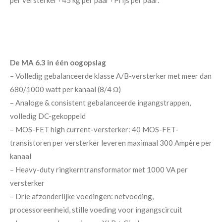
per versterker · 45 kg per paar · Prijs per paar.
De MA 6.3 in één oogopslag
– Volledig gebalanceerde klasse A/B-versterker met meer dan
680/1000 watt per kanaal (8/4 Ω)
– Analoge & consistent gebalanceerde ingangstrappen,
volledig DC-gekoppeld
– MOS-FET high current-versterker: 40 MOS-FET-
transistoren per versterker leveren maximaal 300 Ampère per
kanaal
– Heavy-duty ringkerntransformator met 1000 VA per
versterker
– Drie afzonderlijke voedingen: netvoeding,
processoreenheid, stille voeding voor ingangscircuit