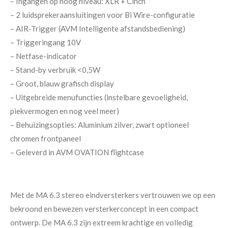
– Ingangen op hoog niveau: XLR + Cinch
– 2 luidsprekeraansluitingen voor Bi Wire-configuratie
– AIR-Trigger (AVM Intelligente afstandsbediening)
– Triggeringang 10V
– Netfase-indicator
– Stand-by verbruik <0,5W
– Groot, blauw grafisch display
– Uitgebreide menufuncties (instelbare gevoeligheid,
piekvermogen en nog veel meer)
– Behuizingsopties: Aluminium zilver, zwart optioneel
chromen frontpaneel
– Geleverd in AVM OVATION flightcase
Met de MA 6.3 stereo eindversterkers vertrouwen we op een
bekroond en bewezen versterkerconcept in een compact
ontwerp. De MA 6.3 zijn extreem krachtige en volledig